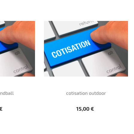
andball
cotisation outdoor
Prix
 €
15,00 €